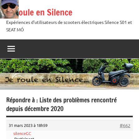
Aller
Je roule en Silence
au
contenu
Expériences d'utilisateurs de scooters électriques Silence S01 et
SEAT MÓ
Répondre à : Liste des problèmes rencontré
depuis décembre 2020
#662
31 mars 2023 à 18h59
silenceGC
Participant