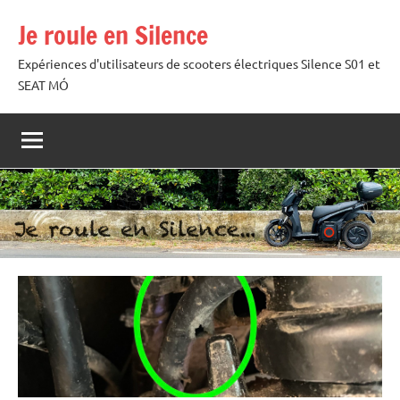
Aller
Je roule en Silence
au
contenu
Expériences d'utilisateurs de scooters électriques Silence S01 et
SEAT MÓ