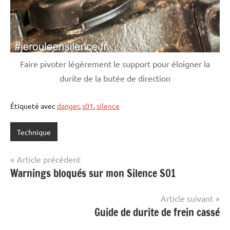
Faire pivoter légèrement le support pour éloigner la
durite de la butée de direction
Étiqueté avec
danger
,
s01
,
silence
Technique
Navigation
Article précédent
Warnings bloqués sur mon Silence S01
de
l’article
Article suivant
Guide de durite de frein cassé