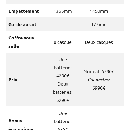
Empattement
1365mm
1450mm
Garde au sol
177mm
Coffre sous
0 casque
Deux casques
selle
Une
batterie:
Normal: 6790€
4290€
Prix
Connected
:
Deux
6990€
batteries:
5290€
Une
Bonus
batterie:
écologique
675€