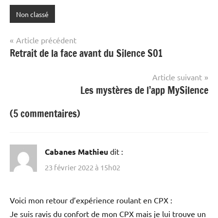
Non classé
Navigation
Article précédent
Retrait de la face avant du Silence SO1
de
l’article
Article suivant
Les mystères de l’app MySilence
(5 commentaires)
Cabanes Mathieu
dit :
23 février 2022 à 15h02
Voici mon retour d’expérience roulant en CPX :
Je suis ravis du confort de mon CPX mais je lui trouve un