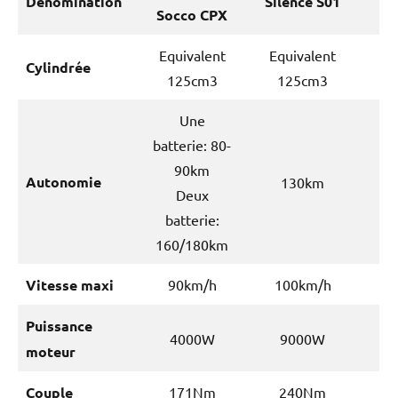
Dénomination
Silence S01
Socco CPX
Equivalent
Equivalent
Cylindrée
125cm3
125cm3
Une
batterie: 80-
90km
Autonomie
130km
Deux
batterie:
160/180km
Vitesse maxi
90km/h
100km/h
Puissance
4000W
9000W
moteur
Couple
171Nm
240Nm