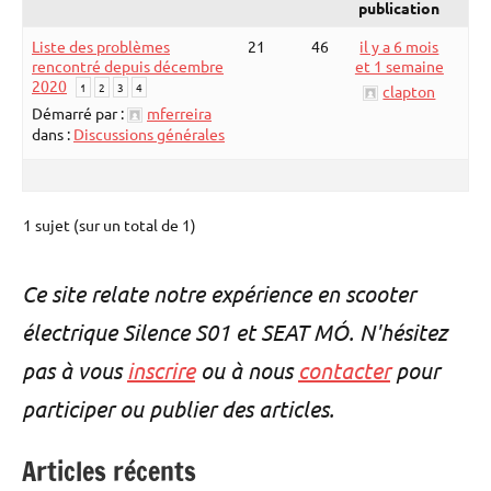
publication
Liste des problèmes
21
46
il y a 6 mois
rencontré depuis décembre
et 1 semaine
2020
1
2
3
4
clapton
Démarré par :
mferreira
dans :
Discussions générales
1 sujet (sur un total de 1)
Ce site relate notre expérience en scooter
électrique Silence S01 et SEAT MÓ. N'hésitez
pas à vous
inscrire
ou à nous
contacter
pour
participer ou publier des articles.
Articles récents