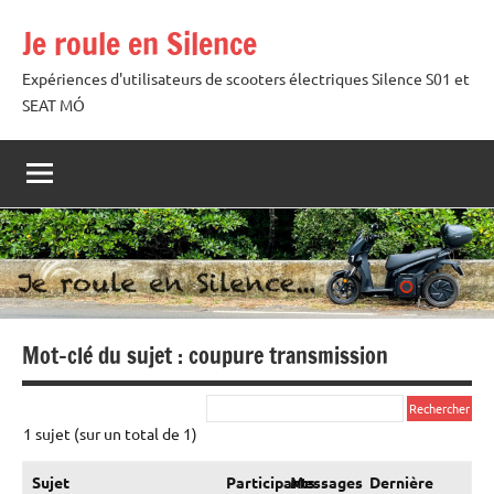
Aller
Je roule en Silence
au
contenu
Expériences d'utilisateurs de scooters électriques Silence S01 et
SEAT MÓ
Mot-clé du sujet : coupure transmission
1 sujet (sur un total de 1)
Sujet
Participants
Messages
Dernière