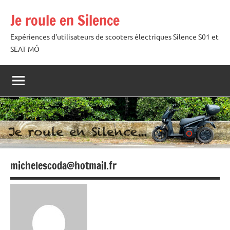
Aller
Je roule en Silence
au
contenu
Expériences d'utilisateurs de scooters électriques Silence S01 et
SEAT MÓ
michelescoda@hotmail.fr