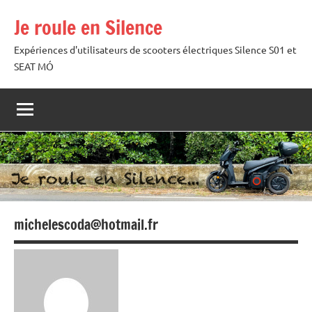
Aller
Je roule en Silence
au
contenu
Expériences d'utilisateurs de scooters électriques Silence S01 et
SEAT MÓ
michelescoda@hotmail.fr