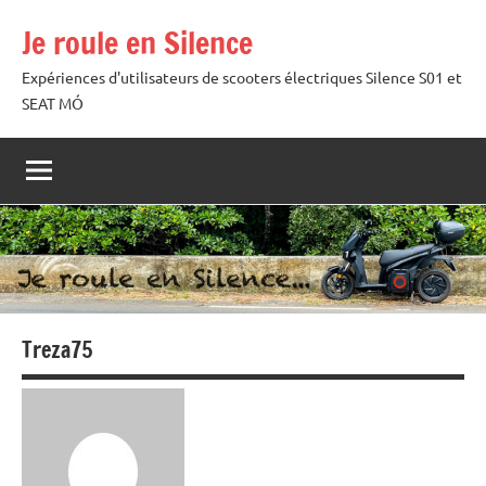
Aller
Je roule en Silence
au
contenu
Expériences d'utilisateurs de scooters électriques Silence S01 et
SEAT MÓ
Treza75