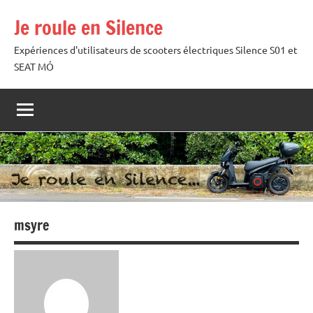
Aller
Je roule en Silence
au
contenu
Expériences d'utilisateurs de scooters électriques Silence S01 et
SEAT MÓ
msyre