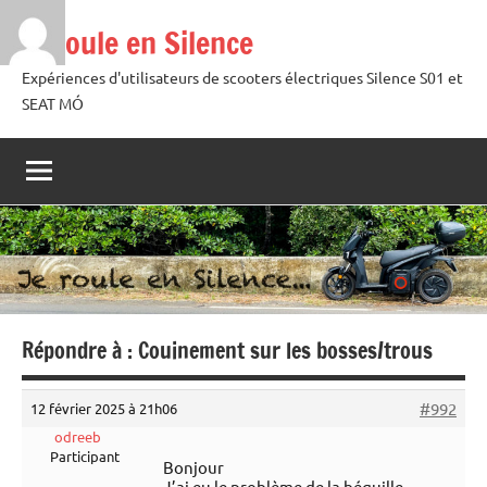
Aller
Je roule en Silence
au
contenu
Expériences d'utilisateurs de scooters électriques Silence S01 et
SEAT MÓ
Répondre à : Couinement sur les bosses/trous
#992
12 février 2025 à 21h06
odreeb
Participant
Bonjour
J’ai eu le problème de la béquille