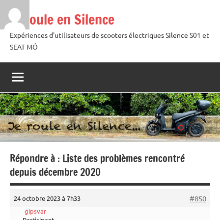
Aller
Je roule en Silence
au
contenu
Expériences d'utilisateurs de scooters électriques Silence S01 et
SEAT MÓ
Répondre à : Liste des problèmes rencontré
depuis décembre 2020
#850
24 octobre 2023 à 7h33
gipsvar
Participant