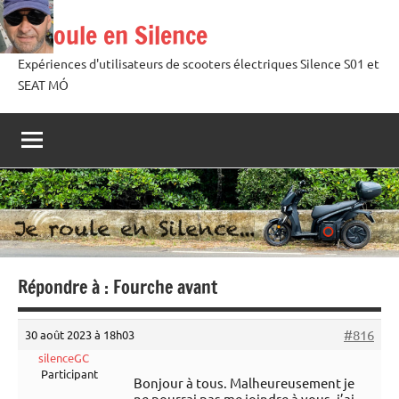
Aller
Je roule en Silence
au
contenu
Expériences d'utilisateurs de scooters électriques Silence S01 et
SEAT MÓ
Répondre à : Fourche avant
#816
30 août 2023 à 18h03
silenceGC
Participant
Bonjour à tous. Malheureusement je
ne pourrai pas me joindre à vous, j’ai