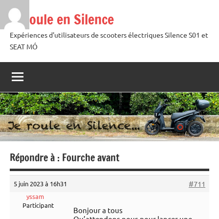
Aller
Je roule en Silence
au
contenu
Expériences d'utilisateurs de scooters électriques Silence S01 et
SEAT MÓ
Répondre à : Fourche avant
#711
5 juin 2023 à 16h31
yssam
Participant
Bonjour a tous
Qu’attendons nous pour lancer une