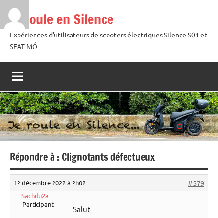
Aller
Je roule en Silence
au
contenu
Expériences d'utilisateurs de scooters électriques Silence S01 et
SEAT MÓ
Répondre à : Clignotants défectueux
#579
12 décembre 2022 à 2h02
Sachdu2a
Participant
Salut,