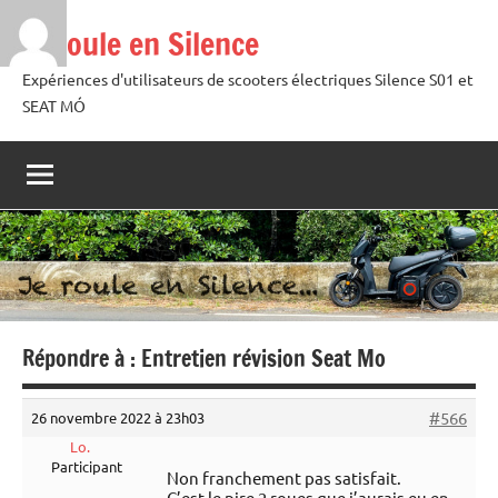
Aller
Je roule en Silence
au
contenu
Expériences d'utilisateurs de scooters électriques Silence S01 et
SEAT MÓ
Répondre à : Entretien révision Seat Mo
#566
26 novembre 2022 à 23h03
Lo.
Participant
Non franchement pas satisfait.
C’est le pire 2 roues que j’aurais eu en