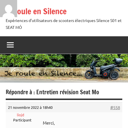
Aller
Je roule en Silence
au
contenu
Expériences d'utilisateurs de scooters électriques Silence S01 et
SEAT MÓ
Répondre à : Entretien révision Seat Mo
#558
21 novembre 2022 à 18h40
liojd
Participant
Merci,