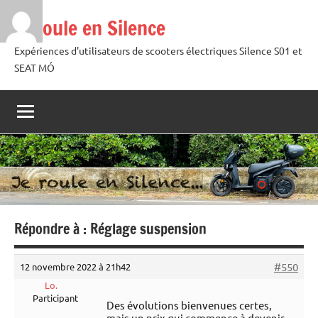
Aller
Je roule en Silence
au
contenu
Expériences d'utilisateurs de scooters électriques Silence S01 et
SEAT MÓ
Répondre à : Réglage suspension
#550
12 novembre 2022 à 21h42
Lo.
Participant
Des évolutions bienvenues certes,
mais un prix qui commence à devenir