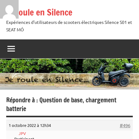
Aller
Je roule en Silence
au
contenu
Expériences d'utilisateurs de scooters électriques Silence S01 et
SEAT MÓ
Répondre à : Question de base, chargement
batterie
#496
1 octobre 2022 à 12h34
JPV
Participant