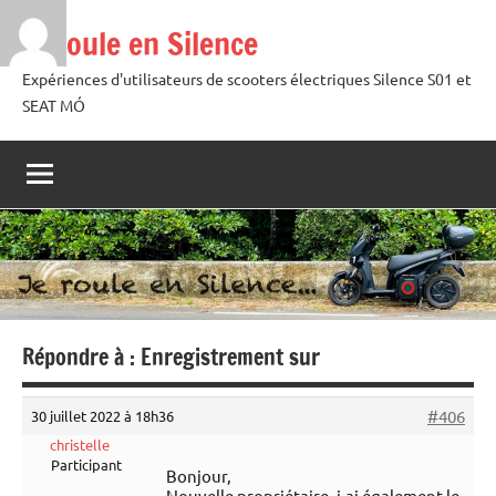
Aller
Je roule en Silence
au
contenu
Expériences d'utilisateurs de scooters électriques Silence S01 et
SEAT MÓ
Répondre à : Enregistrement sur
#406
30 juillet 2022 à 18h36
christelle
Participant
Bonjour,
Nouvelle propriétaire, j,ai également le