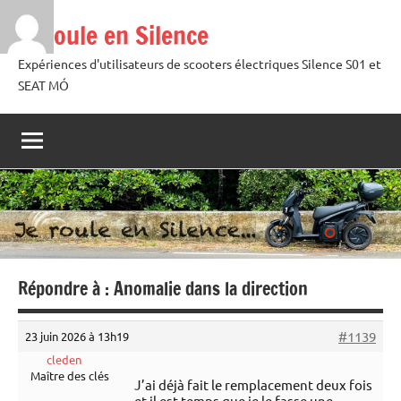
Aller
Je roule en Silence
au
contenu
Expériences d'utilisateurs de scooters électriques Silence S01 et
SEAT MÓ
Répondre à : Anomalie dans la direction
#1139
23 juin 2026 à 13h19
cleden
Maître des clés
J’ai déjà fait le remplacement deux fois
et il est temps que je le fasse une