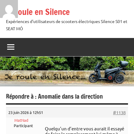
Aller
Je roule en Silence
au
contenu
Expériences d'utilisateurs de scooters électriques Silence S01 et
SEAT MÓ
Répondre à : Anomalie dans la direction
#1138
23 juin 2026 à 12h51
MatNad
Participant
Quelqu’un d’entre vous aurait il essayé
de faire le remplacement lui même ?