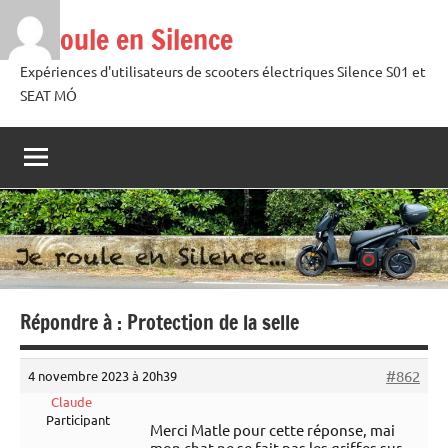
Aller
Je roule en Silence
au
contenu
Expériences d'utilisateurs de scooters électriques Silence S01 et
SEAT MÓ
Répondre à : Protection de la selle
#862
4 novembre 2023 à 20h39
Claude
Participant
Merci Matle pour cette réponse, mai
mon chat ne se fait pas les griffes sur