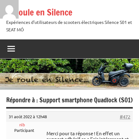
Aller
Je roule en Silence
au
contenu
Expériences d'utilisateurs de scooters électriques Silence S01 et
SEAT MÓ
Répondre à : Support smartphone Quadlock (S01)
#472
31 août 2022 à 12h48
nlb
Participant
Merci pour ta réponse ! En effet un
support adhésif ça a l’air intéressant et